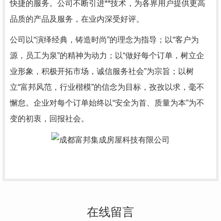
快捷的服务。公司不断引进**技术，为各界用户提供更高
品质的产品及服务，在业内深受好评。
公司以“演绎经典，铸造时尚”的理念为指导；以“客户为
源，员工为泉”的精神为动力；以“做好每个订单，树立企
业形象，积极开拓市场，诚信服务社会”为宗旨；以树
立“富邦风范，行业楷模”的信念为目标，孜孜以求，毫不
懈怠。企业对每个订单始终以“安全为首、质量为本”为不
变的初衷，回报社会。
在线留言