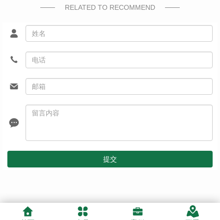
RELATED TO RECOMMEND
提交